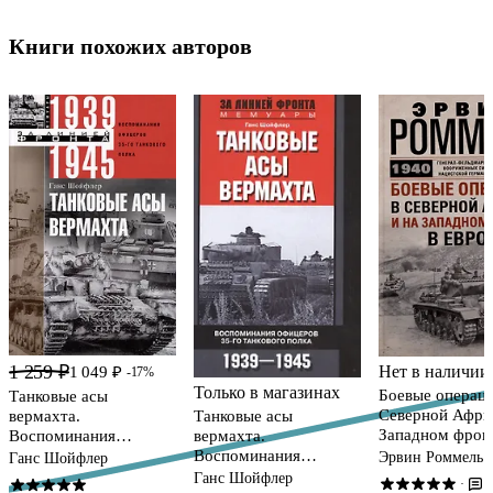
Книги похожих авторов
1 259 ₽
Нет в наличии
1 049 ₽
-17%
Только в магазинах
Боевые операци
Танковые асы
Северной Африк
вермахта.
Танковые асы
Западном фрон
Воспоминания
вермахта.
Европе. 1940—
офицеров 35-го
Воспоминания
Эрвин Роммель
Ганс Шойфлер
танкового полка. 1939
офицеров 35-го
Ганс Шойфлер
6
·