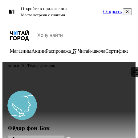
Откройте в приложении
Открыть
Место встречи с книгами
Магазины
Акции
Распродажа
Читай-школа
Сертификаты
П
Книги
Фёдор фон Бок
Фёдор фон Бок