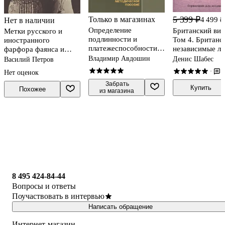
5 399 ₽
Только в магазинах
4 499 ₽
Нет в наличии
Определение
Британский вин
Метки русского и
подлинности и
Том 4. Британс
иностранного
платежеспособности
независимые л
фарфора фаянса и
денежных знаков (4
звукозаписи. С
майолика (м) Петров
Владимир Авдошин
Денис Шабес
Василий Петров
изд) (м) Авдошин
мастеринга и
1
·
Нет оценок
инженеры.
 Забрать

Справочник дл
Купить
Похожее
из магазина
коллекционеров
8 495 424-84-44
Вопросы и ответы
Поучаствовать в интервью
Написать обращение
Интернет-магазин