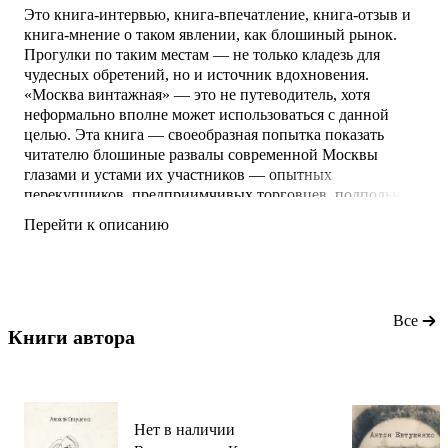
Это книга-интервью, книга-впечатление, книга-отзыв и
книга-мнение о таком явлении, как блошиный рынок.
Прогулки по таким местам — не только кладезь для
чудесных обретений, но и источник вдохновения.
«Москва винтажная» — это не путеводитель, хотя
неформально вполне может использоваться с данной
целью. Эта книга — своеобразная попытка показать
читателю блошиные развалы современной Москвы
глазами и устами их участников — опытных
перекупщиков, предприимчивых торговцев, подпольных
коллекционеров, вольных художников, интеллигентных
Перейти к описанию
профессоров и докторов наук, малоимущих пенсионеров,
криминальных нуворишей и просто отчаянных
авантюристов, охотников за экзотическими
безделушками и подлинными рарите
Все
Книги автора 
Нет в наличии