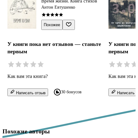
Время жизни. Книга стихов
Антон Евтушенко
Похожее
У книги пока нет отзывов — станьте
У книги по
первым
первым
Как вам эта книга?
Как вам эта к
30 бонусов
Написать отзыв
Написать о
Похожие авторы