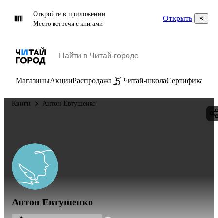
Откройте в приложении
Открыть
Место встречи с книгами
Магазины
Акции
Распродажа
Читай-школа
Сертификаты
П
Книги
Антон Евтушенко
Антон Евтушенко