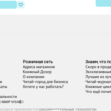
Розничная сеть
Знаем, что п
Адреса магазинов
Скоро в прод
Книжный Дозор
Эксклюзивные
О компании
Лучшие из лу
и
Читай-город для бизнеса
Читай-журнал
каты
Хотите у нас работать?
Книжные цик
Что ещё почит
альности
ресурсе применяются
рекомендательные технологии
.