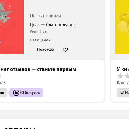
Нет в наличии
Цель — благополучие.
Рене Эгли
Нет оценок
Похожее
 нет отзывов — станьте первым
У кн
га?
Как в
ыв
30 бонусов
На