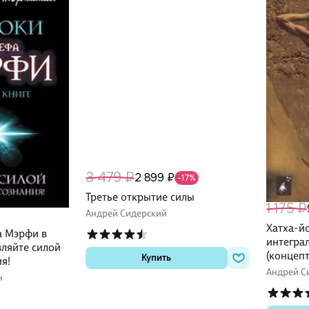
3 479 ₽
2 899 ₽
-17%
Третье открытие силы
1 175 ₽
Андрей Сидерский
Хатха-йо
а Мэрфи в
интегра
вляйте силой
(концеп
Купить
я!
Андрей С
н