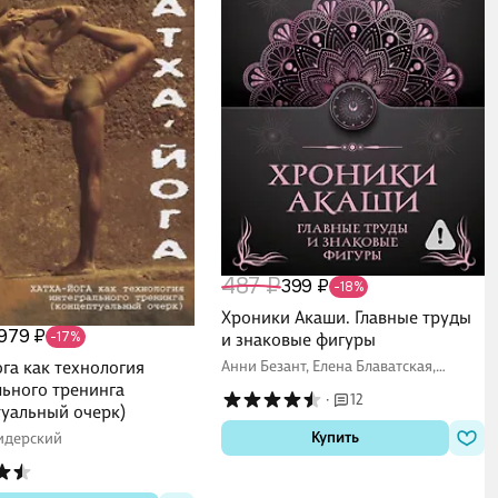
487 ₽
399 ₽
-18%
Хроники Акаши. Главные труды
979 ₽
-17%
и знаковые фигуры
га как технология
Анни Безант, Елена Блаватская,
Рудольф Штайнер
льного тренинга
·
12
туальный очерк)
Купить
идерский