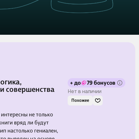
огика,
+ до
79 бонусов
и совершенства
Нет в наличии
Похожее
т интересны не только
 книги вряд ли будут
ип настолько гениален,
что выведен на основе