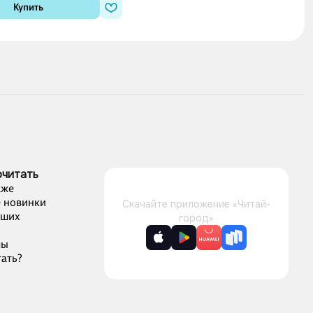
Купить
очитать
аже
 новинки
Скачайте приложение «Читай-
чших
город»
лы
ать?