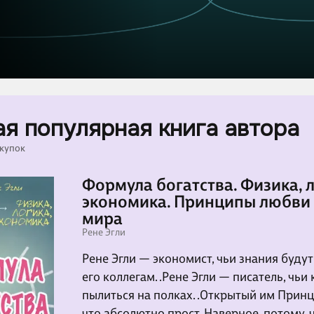
я популярная книга автора
окупок
Формула богатства. Физика, л
экономика. Принципы любви 
мира
Рене Эгли
Рене Эгли — экономист, чьи знания буду
его коллегам. .Рене Эгли — писатель, чьи
пылиться на полках. .Открытый им Принц
что абсолютно прост. Наверное, потому, 