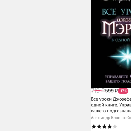
719 ₽
599 ₽
-17%
Все уроки Джозеф
одной книге. Упра
вашего подсознани
Александр Бронштей