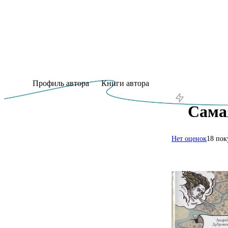
Профиль автора
Книги автора
Сама
Нет оценок
18 пок