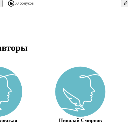
30 бонусов
в
авторы
ковская
Николай Смирнов