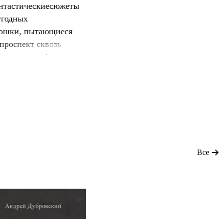
антастическиесюжеты
угодных
-бошки, пытающиеся
проспект сквозь
 каналов...).
Все