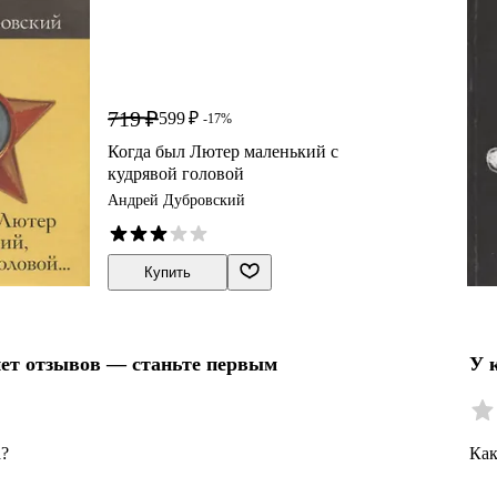
719 ₽
599 ₽
-17%
Когда был Лютер маленький с
кудрявой головой
Андрей Дубровский
Купить
нет отзывов — станьте первым
У 
а?
Как