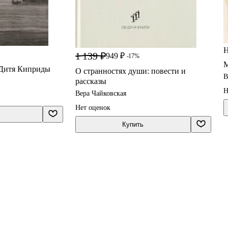
Н
1 139 ₽
949 ₽
-17%
М
 Дитя Киприды
О странностях души: повести и
В
рассказы
Н
Вера Чайковская
Нет оценок
Купить