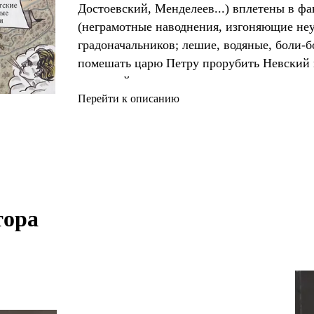
Достоевский, Менделеев...) вплетены в ф
(неграмотные наводнения, изгоняющие не
градоначальников; лешие, водяные, боли
помешать царю Петру прорубить Невский 
дремучий лес; своенравные отражения рек и
Перейти к описанию
ора 