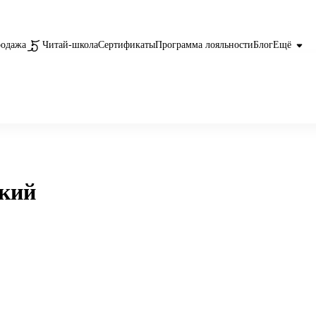
родажа
Читай-школа
Сертификаты
Программа лояльности
Блог
Ещё
ский