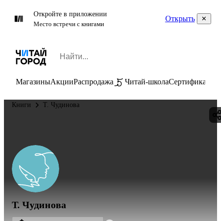
Откройте в приложении
Открыть
Место встречи с книгами
Магазины
Акции
Распродажа
Читай-школа
Сертификаты
П
Книги
Т. Чудинова
Т. Чудинова