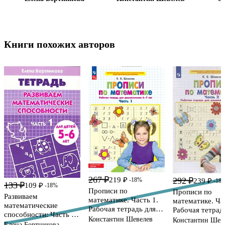
Книги похожих авторов
267 ₽
292 ₽
219 ₽
-18%
239 ₽
-18
133 ₽
109 ₽
-18%
Прописи по
Прописи по
Развиваем
математике. Часть 1.
математике. Ча
математические
Рабочая тетрадь для
Рабочая тетрад
способности: Часть 1:
дошкольников 6-7 лет
дошкольников 6
Константин Шевелев
Константин Шев
Тетрадь. Для детей 5-6
Елена Бортникова