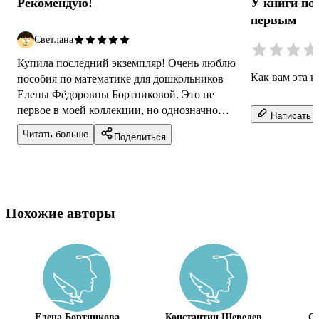
Рекомендую!
У книги по
первым
Светлана
Купила последний экземпляр! Очень люблю
Как вам эта к
пособия по математике для дошкольников
Елены Фёдоровны Бортниковой. Это не
первое в моей коллекции, но однозначно
Написать о
необходимое, так как изучение и понимание
Читать больше
Поделиться
сост...
Похожие авторы
Елена Бортникова
Константин Шевелев
Св