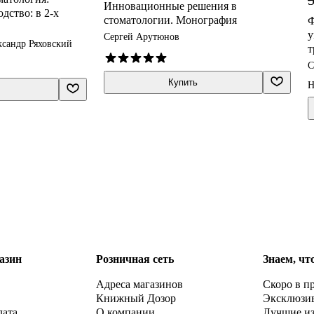
Инновационные решения в
дство: в 2-х
стоматологии. Монография
Ф
у
Сергей Арутюнов
ксандр Ряховский
т
м
С
Купить
Н
азин
Розничная сеть
Знаем, чт
Адреса магазинов
Скоро в п
Книжный Дозор
Эксклюзи
лата
О компании
Лучшие и