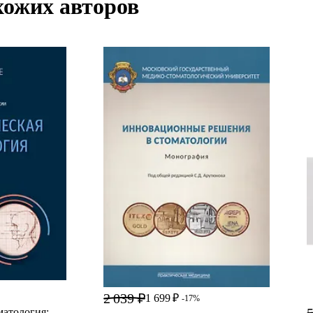
хожих авторов
2 039 ₽
1 699 ₽
-17%
5
матология: