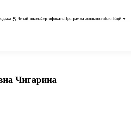
родажа
Читай-школа
Сертификаты
Программа лояльности
Блог
Ещё
вна Чигарина