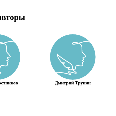
авторы
остников
Дмитрий Трунин