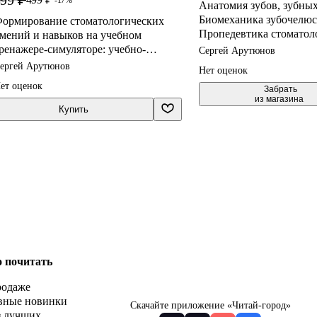
Анатомия зубов, зубных
Биомеханика зубочелюс
ормирование стоматологических
Пропедевтика стоматол
мений и навыков на учебном
заболеваний. Рабочая те
ренажере-симуляторе: учебно-
Сергей Арутюнов
самостоятельной подго
етодическое.
ергей Арутюнов
Нет оценок
студентов и контроля у
ет оценок
компетенции модуля. У
 Забрать

из магазина
методическое пособие
Купить
о почитать
родаже
вные новинки
Скачайте приложение «Читай-город»
з лучших