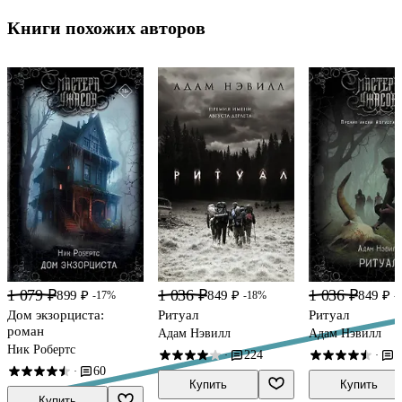
Книги похожих авторов
1 079 ₽
1 036 ₽
1 036 ₽
899 ₽
849 ₽
849 ₽
-17%
-18%
-
Дом экзорциста:
Ритуал
Ритуал
роман
Адам Нэвилл
Адам Нэвилл
Ник Робертс
224
8
·
·
60
·
Купить
Купить
Купить