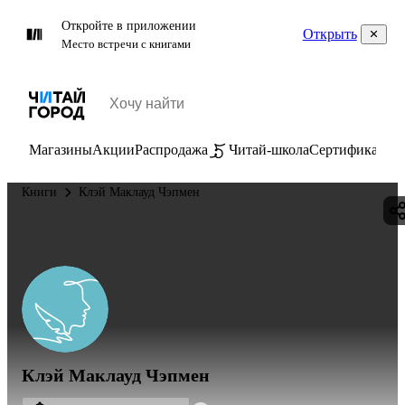
Откройте в приложении
Открыть
Место встречи с книгами
Магазины
Акции
Распродажа
Читай-школа
Сертификаты
П
Книги
Клэй Маклауд Чэпмен
Клэй Маклауд Чэпмен