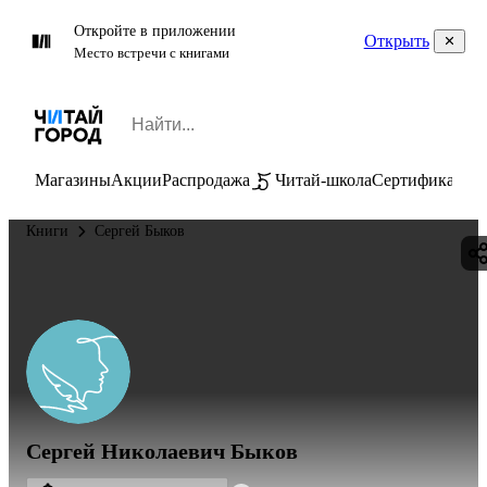
Откройте в приложении
Открыть
Место встречи с книгами
Магазины
Акции
Распродажа
Читай-школа
Сертификаты
П
Книги
Сергей Быков
Сергей Николаевич Быков