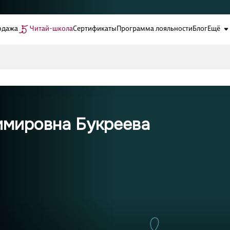
одажа
Читай-школа
Сертификаты
Программа лояльности
Блог
Ещё
имировна Букреева