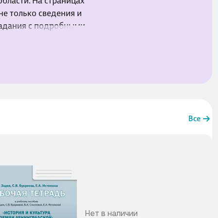
бласти. На страницах
не только сведения и
задания с подробными
бное пособие для
 также для
лассника и взрослого.
Все
Нет в наличии