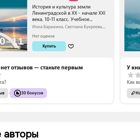
История и культура земли
Ленинградской в ХХ - начале ХХI
века. 10-11 класс. Учебное
пособие
Инна Барыкина, Светлана Букреева,
Игорь Тропов
Нет оценок
Купить
 нет отзывов — станьте первым
У кн
га?
Как в
ыв
30 бонусов
На
 авторы