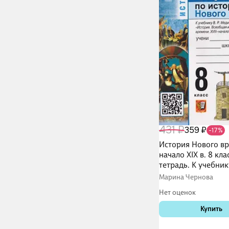
431 ₽
359 ₽
-17%
История Нового вр
начало XIX в. 8 кла
тетрадь. К учебнику
Мединского, А.О. 
Марина Чернова
Нет оценок
Купить