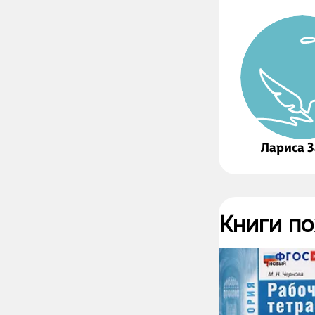
Лариса 
Книги п