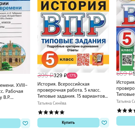
659 ₽
395 ₽
329 ₽
-17%
История
История. Всероссийская
емени. XVIII–
провероч
проверочная работа. 5 класс.
сс. Рабочая
Типовые 
Типовые задания. 15 вариантов
 В.Р.
заданий
Татьяна С
заданий. Подробные критерии
Чубарьяна
Татьяна Синёва
оценива
оценивания. Ответы
Купить