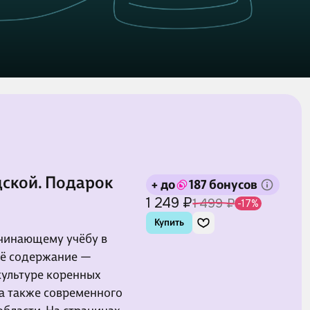
ской. Подарок
+ до
187 бонусов
1 249 ₽
1 499 ₽
-17%
Купить
ачинающему учёбу в
Её содержание —
культуре коренных
 а также современного