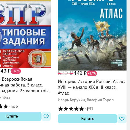
549 ₽
-17%
539 ₽
449 ₽
-17%
. Всероссийская
История. История России. Атлас.
ная работа. 5 класс.
XVIII — начало XIX в. 8 класс.
задания. 25 вариантов
Атлас
. Подробные критерии
инёва
Игорь Курукин, Валерия Тороп
ния. Ответы
·
6
·
1
Купить
Купить