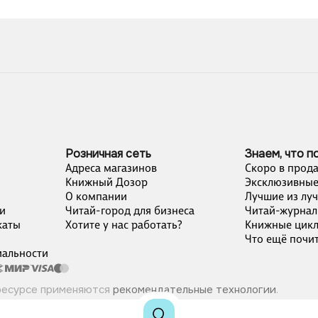
Розничная сеть
Знаем, что п
Адреса магазинов
Скоро в прод
Книжный Дозор
Эксклюзивные
О компании
Лучшие из лу
и
Читай-город для бизнеса
Читай-журнал
каты
Хотите у нас работать?
Книжные цик
Что ещё почит
альности
ресурсе применяются
рекомендательные технологии
.