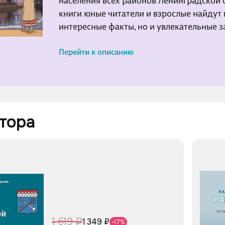
населения всех районов Ленинградской о
книги юные читатели и взрослые найдут 
интересные факты, но и увлекательные 
инструкциями и подсказками.
Перейти к описанию
Книга может быть использована как уче
организации внеурочной деятельности, а
совместного чтения и творчества первок
тора 
1 619 ₽
1 349 ₽
-17%