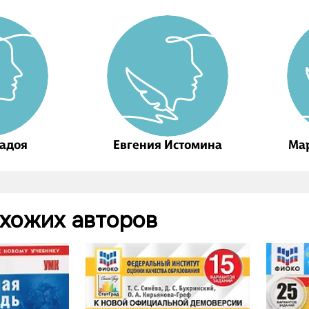
Задоя
Евгения Истомина
Ма
охожих авторов