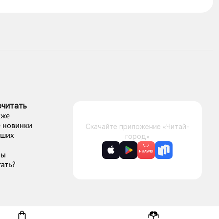
очитать
аже
 новинки
Скачайте приложение «Читай-
чших
город»
лы
ать?