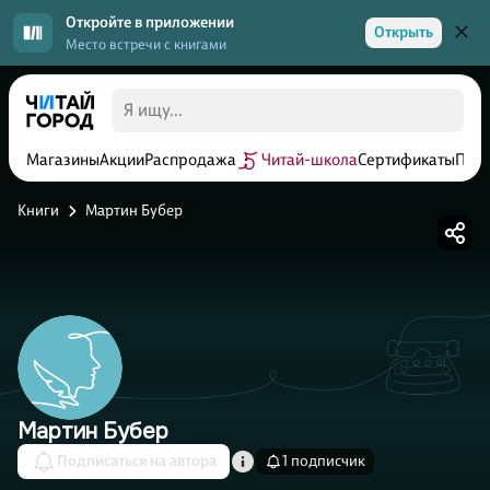
Откройте в приложении
Открыть
Место встречи с книгами
Магазины
Акции
Распродажа
Читай-школа
Сертификаты
Прог
Книги
Мартин Бубер
Мартин Бубер
Подписаться на автора
1 подписчик