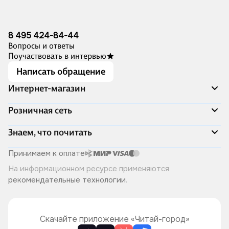
8 495 424-84-44
Вопросы и ответы
Поучаствовать в интервью
Написать обращение
Интернет-магазин
Акции
Розничная сеть
Распродажа
Доставка и оплата
Адреса магазинов
Знаем, что почитать
Программа лояльности
Книжный Дозор
Подарочные сертификаты
О компании
Скоро в продаже
Принимаем к оплате
Правила продажи
Читай-город для бизнеса
Эксклюзивные новинки
На информационном ресурсе применяются
Политика конфиденциальности
Хотите у нас работать?
Лучшие из лучших
рекомендательные технологии
.
Читай-журнал
Книжные циклы
Что ещё почитать?
Скачайте приложение «Читай-город»