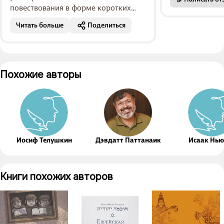
повествования в форме коротких
историй и афоризмов, тематически
Читать больше
Поделиться
разложенных на десяти ступенях,
служат хорош...
Похожие авторы
Иосиф Телушкин
Дэвдатт Паттанаик
Исаак Нью
Книги похожих авторов