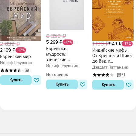
6 359 ₽
5 299 ₽
-17%
1 139 ₽
2 639 ₽
949 ₽
-17%
Еврейская
2 199 ₽
Индийские мифы.
-17%
мудрость:
От Кришны и Шивы
Еврейский мир
этические,
до Вед и
Иосиф Телушкин
духовные и
Иосиф Телушкин
Махабхараты
Дэвдатт Паттанаик
исторические уроки
1
·
Нет оценок
31
·
по трудам великих
Купить
мудрецов
Купить
Купить