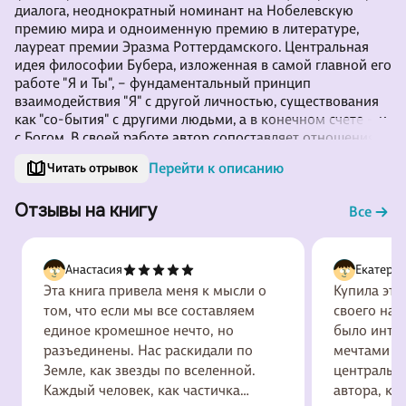
диалога, неоднократный номинант на Нобелевскую
премию мира и одноименную премию в литературе,
лауреат премии Эразма Роттердамского. Центральная
идея философии Бубера, изложенная в самой главной его
работе "Я и Ты", – фундаментальный принцип
взаимодействия "Я" с другой личностью, существования
как "со-бытия" с другими людьми, а в конечном счете – и
с Богом. В своей работе автор сопоставляет отношения "Я
– Ты" и "Я – Оно", где первое – живое межличностное
Перейти к описанию
Читать отрывок
общение, любовный диалог, в котором личности
растворяются друг в друге, второе – холодное
Отзывы на книгу
отстраненное отношение, отсылающее к аристотелевск
Все
Анастасия
Екатери
Эта книга привела меня к мысли о
Купила эту
том, что если мы все составляем
своего нас
единое кромешное нечто, но
было интер
разъединены. Нас раскидали по
мечтами и 
Земле, как звезды по вселенной.
центральна
Каждый человек, как частичка
автора, к