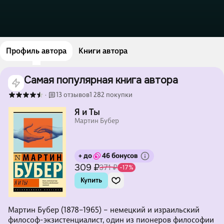
Профиль автора
Книги автора
Самая популярная книга автора
13 отзывов
1 282 покупки
·
Я и Ты
Мартин Бубер
+ до
46 бонусов
309 ₽
371 ₽
-17%
Купить
Мартин Бубер (1878–1965) – немецкий и израильский
философ-экзистенциалист, один из пионеров философии