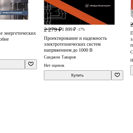
2
2 279 ₽
1 899 ₽
-17%
е энергетических
П
Проектирование и надежность
обие
э
электротехнических систем
п
напряжением до 1000 В
С
Саиджон Таваров
Н
Нет оценок
Купить