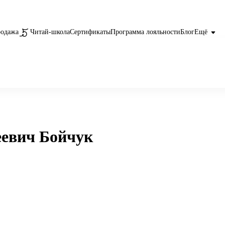
родажа
Читай-школа
Сертификаты
Программа лояльности
Блог
Ещё
евич Бойчук