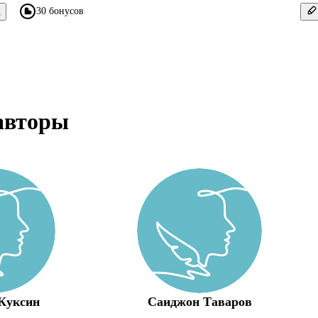
30 бонусов
в
авторы
Куксин
Саиджон Таваров