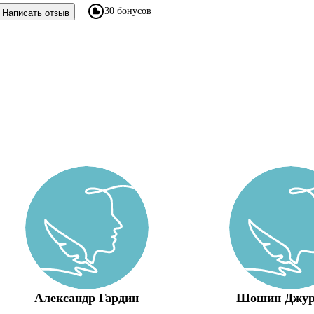
30 бонусов
Написать отзыв
Александр Гардин
Шошин Джур