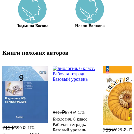
Людмила Босова
Нелли Волкова
Книги похожих авторов
815 ₽
679 ₽
-17%
Биология. 6 класс.
Рабочая тетрадь.
719 ₽
599 ₽
-17%
755 ₽
Базовый уровень
629 ₽
-17