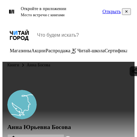
Откройте в приложении
Открыть
Место встречи с книгами
Магазины
Акции
Распродажа
Читай-школа
Сертификаты
П
Книги
Анна Босова
Анна Юрьевна Босова