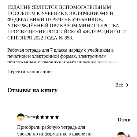
ИЗДАНИЕ ЯВЛЯЕТСЯ ВСПОМОГАТЕЛЬНЫМ
ПОСОБИЕМ К УЧЕБНИКУ, ВКЛЮЧЁННОМУ В
ФЕДЕРАЛЬНЫЙ ПЕРЕЧЕНЬ УЧЕБНИКОВ,
УТВЕРЖДЁННЫЙ ПРИКАЗОМ МИНИСТЕРСТВА
ПРОСВЕЩЕНИЯ РОССИЙСКОЙ ФЕДЕРАЦИИ ОТ 21
СЕНТЯБРЯ 2022 ГОДА № 858.
Рабочая тетрадь для 7 класса наряду с учебником в
печатной и электронной формах, электронным
приложением к учебнику и методическим пособием
входит в состав УМК по информатике для основной
Перейти к описанию
школы (7–9 классы). Содержит систему заданий базового,
повышенного и высокого уровней сложности в виде
Все
рисунков, схем, таблиц, блок-схем на воспроизведение и
Отзывы на книгу
практическое применение изучаемого материала;
включает в себя в том числе задания исследовательского
характера. Представленная в рабочей тетради си
Света
Отличн
Приобрели рабочую тетрадь для
уроков по информатике в школе по
Любов