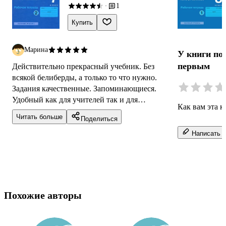
1
·
Купить
Марина
У книги по
первым
Действительно прекрасный учебник. Без
всякой белиберды, а только то что нужно.
Задания качественные. Запоминающиеся.
Удобный как для учителей так и для
Как вам эта к
учеников. Выучилась по нему и не сожалею,
Читать больше
Поделиться
многое...
Написать о
Похожие авторы