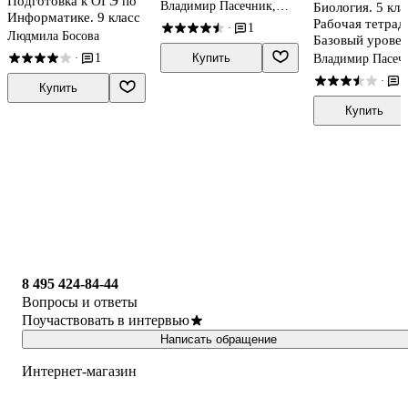
Подготовка к ОГЭ по
Владимир Пасечник,
Биология. 5 кла
Информатике. 9 класс
Сергей Суматохин, Глеб
Рабочая тетрад
1
·
Швецов
Людмила Босова
Базовый урове
Купить
1
Владимир Пасеч
·
Сергей Суматохи
2
·
Швецов
Купить
Купить
8 495 424-84-44
Вопросы и ответы
Поучаствовать в интервью
Написать обращение
Интернет-магазин