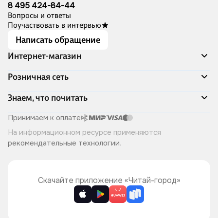
8 495 424-84-44
Вопросы и ответы
Поучаствовать в интервью
Написать обращение
Интернет-магазин
Акции
Розничная сеть
Распродажа
Доставка и оплата
Адреса магазинов
Знаем, что почитать
Программа лояльности
Книжный Дозор
Подарочные сертификаты
О компании
Скоро в продаже
Принимаем к оплате
Правила продажи
Читай-город для бизнеса
Эксклюзивные новинки
На информационном ресурсе применяются
Политика конфиденциальности
Хотите у нас работать?
Лучшие из лучших
рекомендательные технологии
.
Читай-журнал
Книжные циклы
Что ещё почитать?
Скачайте приложение «Читай-город»