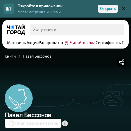
Откройте в приложении
Открыть
Место встречи с книгами
Магазины
Акции
Распродажа
Читай-школа
Сертификаты
Прог
Книги
Павел Бессонов
Павел Бессонов
Подписаться на автора