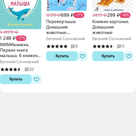
839 ₽
365 ₽
699 ₽
299 ₽
-17%
-18%
Перевертыши.
Книжки-картонки.
Домашние
Домашние
1 499 ₽
животные.
животные
1 249 ₽
Картинки -
-17%
Евгений Сосновский
Евгений Сосновский
половинки
МИМИкнижки.
9
11
·
·
Первая книга
малыша. 6 книжек -
Купить
Купить
кубиков
Евгений Сосновский
20
·
Купить