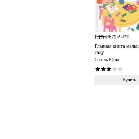
815 ₽
679 ₽
-17%
Главная книга малы
саду
Сесиль Югла
Купить