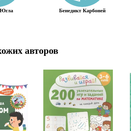
 Югла
Бенедикт Карбоней
хожих авторов