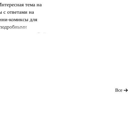
нтересная тема на
ы с ответами на
ини-комиксы для
 подробными
акрепления знаний. Эту
ны - вы будете
Все