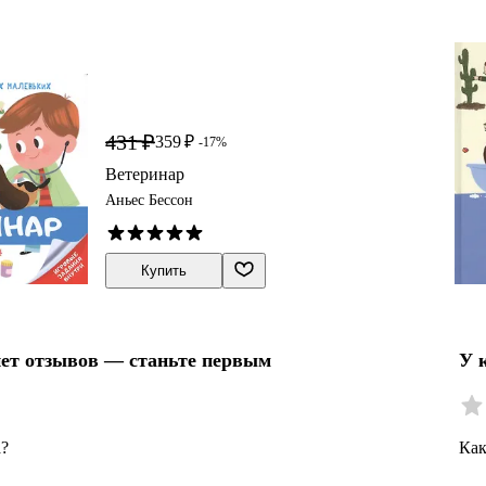
431 ₽
359 ₽
-17%
Ветеринар
Аньес Бессон
Купить
нет отзывов — станьте первым
У 
а?
Как