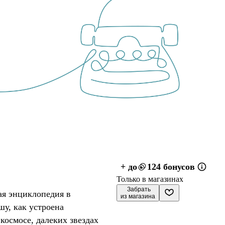
+ до
124 бонусов
Только в магазинах
 Забрать

ая энциклопедия в
из магазина
шу, как устроена
 космосе, далеких звездах