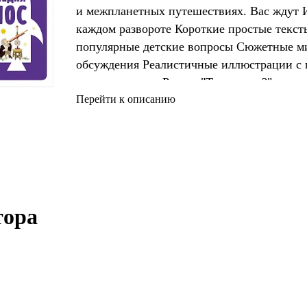
и межпланетных путешествиях. Вас ждут И
каждом развороте Короткие простые текст
популярные детские вопросы Сюжетные м
обсуждения Реалистичные иллюстрации с
комментариями Раздел "Ты знаешь?" для з
книгу можно читать не один год! Мы увере
Перейти к описанию
возвращаться к этой книге снова и снова!?
ора 