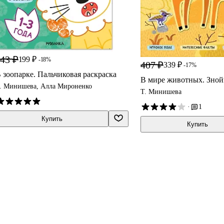
43 ₽
199 ₽
-18%
407 ₽
339 ₽
-17%
 зоопарке. Пальчиковая раскраска
В мире животных. Зной
. Минишева, Алла Мироненко
Т. Минишева
·
1
Купить
Купить