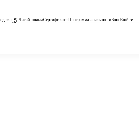
родажа
Читай-школа
Сертификаты
Программа лояльности
Блог
Ещё