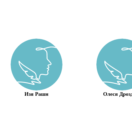
Изя Рашн
Олеся Дроз