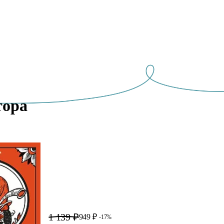
ора 
1 139 ₽
949 ₽
-17%