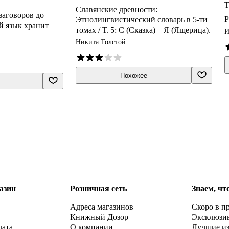
Т
Славянские древности:
заговоров до
Р
Этнолингвистический словарь в 5-ти
й язык хранит
томах / Т. 5: С (Сказка) – Я (Ящерица).
И
Никита Толстой
Похожее
азин
Розничная сеть
Знаем, чт
Адреса магазинов
Скоро в п
Книжный Дозор
Эксклюзи
лата
О компании
Лучшие и