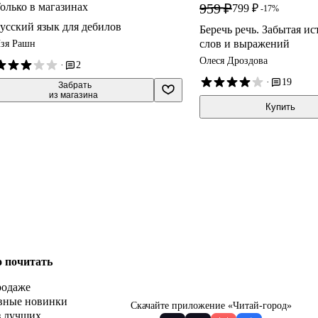
олько в магазинах
959 ₽
799 ₽
-17%
усский язык для дебилов
Беречь речь. Забытая ис
слов и выражений
зя Рашн
Олеся Дроздова
·
2
·
19
 Забрать

из магазина
Купить
о почитать
родаже
вные новинки
Скачайте приложение «Читай-город»
з лучших