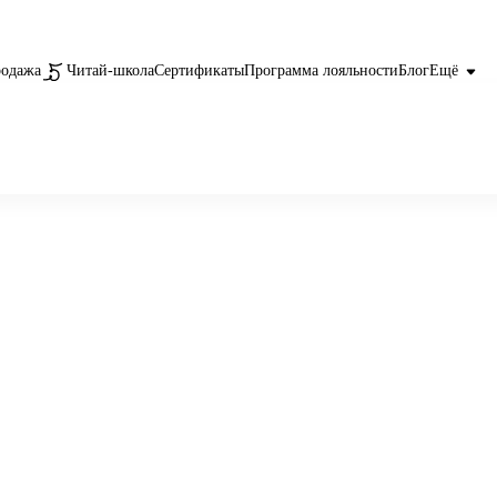
родажа
Читай-школа
Сертификаты
Программа лояльности
Блог
Ещё