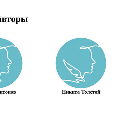
авторы
нтонов
Никита Толстой