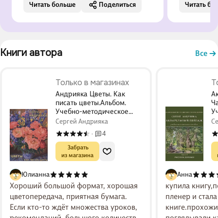
Читать больше
Поделиться
Читать бо
планом, как грамотно составить
языком, за
композицию. Много хороших и
благодарн
полезных советов!
практическ
пейзажей с
Книги автора 
последоват
Все
подбора п
настроения
Только в магазинах
Т
Открыла дл
Андрияка Цветы. Как
А
писать цветы.Альбом.
Ча
Учебно-методическое
У
пособие.
п
Сергей Андрияка
С
4
·
 Забрать

из магазина
Юлианна
Анна
Хороший большой формат, хорошая
купила книгу,
цветопередача, приятная бумага.
пленер и стала
Если кто-то ждёт множества уроков,
книге.прохожи
рекомендаций, большого количества
поглядывали,к