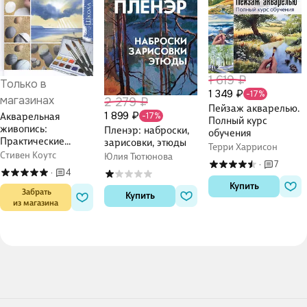
1 619 ₽
Только в
1 349 ₽
-17%
магазинах
2 279 ₽
Пейзаж акварелью.
1 899 ₽
-17%
Акварельная
Полный курс
живопись:
Пленэр: наброски,
обучения
Практические
зарисовки, этюды
Терри Харрисон
советы, которые
Стивен Коутс
Юлия Тютюнова
7
·
сделаю ваши
4
·
картины лучше:
Купить
Школа художника
 Забрать

Купить
из магазина