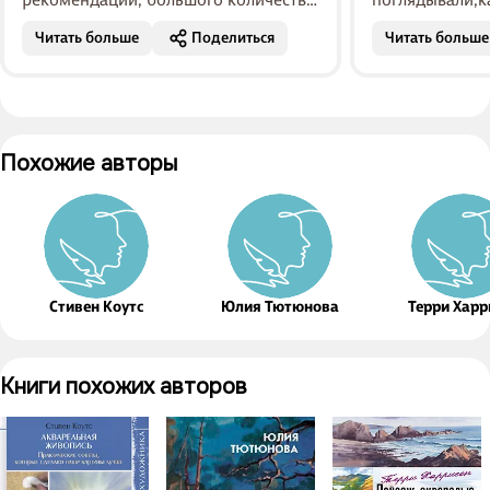
шагов - этого в альбоме нет. Есть
деревья,кусты,
Читать больше
Поделиться
Читать больше
несколько примеров как писать цве...
Ривьера.кто-то
похоже,кому то
Похожие авторы
Стивен Коутс
Юлия Тютюнова
Терри Харр
Книги похожих авторов