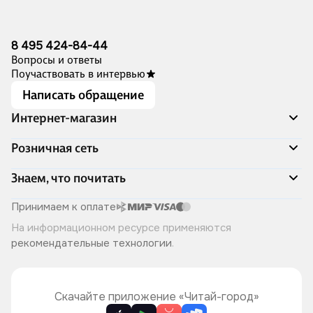
8 495 424-84-44
Вопросы и ответы
Поучаствовать в интервью
Написать обращение
Интернет-магазин
Акции
Розничная сеть
Распродажа
Доставка и оплата
Адреса магазинов
Знаем, что почитать
Программа лояльности
Книжный Дозор
Подарочные сертификаты
О компании
Скоро в продаже
Принимаем к оплате
Правила продажи
Читай-город для бизнеса
Эксклюзивные новинки
На информационном ресурсе применяются
Политика конфиденциальности
Хотите у нас работать?
Лучшие из лучших
рекомендательные технологии
.
Читай-журнал
Книжные циклы
Что ещё почитать?
Скачайте приложение «Читай-город»