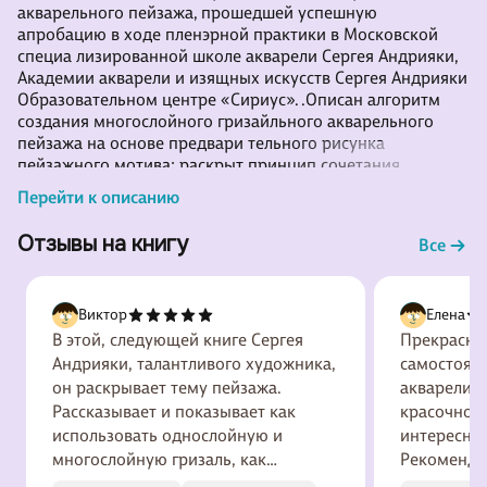
акварельного пейзажа, прошедшей успешную
апробацию в ходе пленэрной практики в Московской
специа лизированной школе акварели Сергея Андрияки,
Академии акварели и изящных искусств Сергея Андрияки
Образовательном центре «Сириус». .Описан алгоритм
создания многослойного гризайльного акварельного
пейзажа на основе предвари тельного рисунка
пейзажного мотива; раскрыт принцип сочетания
однослойной и многослойной акварели
Перейти к описанию
проиллюстрировано последовательное выполнение
базовых мотивов, приложены образцы палитр для
Отзывы на книгу
Все
каждоп этапа акварельной живописи. .В пособии
рассматриваются вопросы обучения композиции пе
Виктор
Елена
В этой, следующей книге Сергея
Прекрасно
Андрияки, талантливого художника,
самостоят
он раскрывает тему пейзажа.
акварели. 
Рассказывает и показывает как
красочное. Много полезной 
использовать однослойную и
интересной информаци
многослойную гризаль, как
Рекоменда
работать с ближним и дальним
написаны 