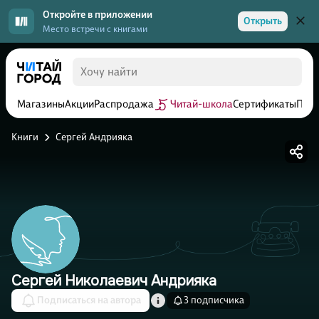
Откройте в приложении
Открыть
Место встречи с книгами
Магазины
Акции
Распродажа
Читай-школа
Сертификаты
Прог
Книги
Сергей Андрияка
Сергей Николаевич Андрияка
Подписаться на автора
3 подписчика