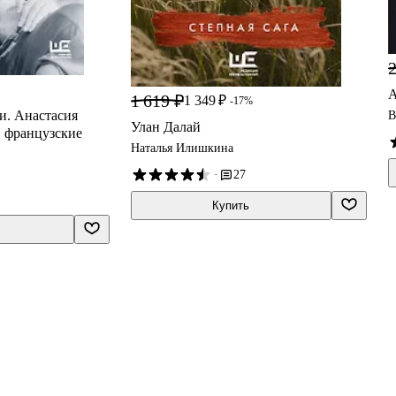
2
А
1 619 ₽
1 349 ₽
-17%
и. Анастасия
В
Улан Далай
, французские
Наталья Илишкина
·
27
Купить