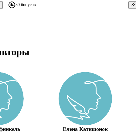
30 бонусов
в
авторы
финкель
Елена Катишонок