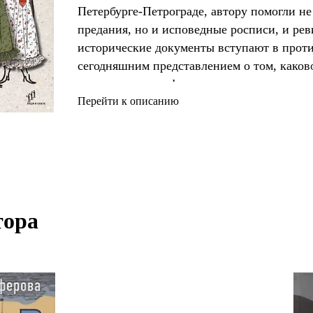
Петербурге-Петрограде, автору помогли не
предания, но и исповедные росписи, и рев
исторические документы вступают в прот
сегодняшним представлением о том, каков
в те времена, но факты – вещь упрямая, да
обнаруживают непростой характер. Как и
Перейти к описанию
крестьянский труд, эпидемии, войны, часты
нечаянное счастье?
ора 