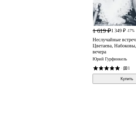
1 619 ₽
1 349 ₽
-17%
Неслучайные встреч
Цветаева, Набоковы
вечера
Юрий Гурфинкель
·
1
Купить