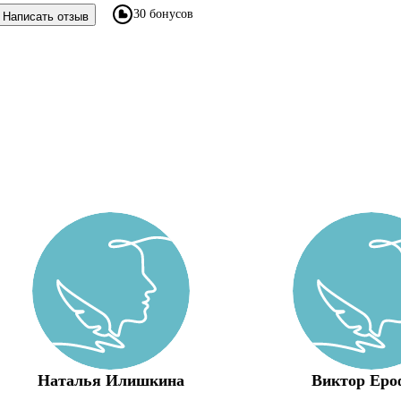
30 бонусов
Написать отзыв
Наталья Илишкина
Виктор Еро