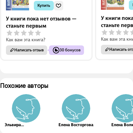
Купить
У книги пок
У книги пока нет отзывов —
станьте пер
станьте первым
Как вам эта кн
Как вам эта книга?
Написать от
Написать отзыв
30 бонусов
Похожие авторы
Эльвира
Елена Восторгова
Елена Вол
Александрова