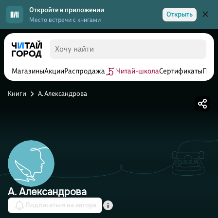
Откройте в приложении
Открыть
Место встречи с книгами
Магазины
Акции
Распродажа
Читай-школа
Сертификаты
Прог
Книги
А. Александрова
А. Александрова
Подписаться на автора