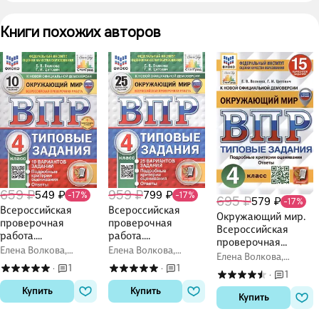
Книги похожих авторов
659 ₽
959 ₽
549 ₽
799 ₽
-17%
-17%
695 ₽
579 ₽
-17%
Всероссийская
Всероссийская
Окружающий мир.
проверочная
проверочная
Всероссийская
работа.
работа.
проверочная
Окружающий мир.
Окружающий мир.
Елена Волкова,
Елена Волкова,
работа. 4 класс.
Елена Волкова,
4 класс. Типовые
4 класс. Типовые
Галина Цитович
Галина Цитович
Типовые задания. 15
1
1
Галина Цитович
·
·
задания. 10
задания. 25
1
·
вариантов заданий.
вариантов заданий
вариантов заданий
Купить
Купить
Подробные
Купить
критерии