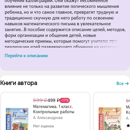
обучения каллиграфии. Они окажут несомненное
влияние не только на развитие логического мышления
ребенка, но и что самое главное, превратят трудную и
традиционно скучную для него работу по освоению
навыков математического письма в увлекательное
занятие. .В пособие содержится описание целей, методов,
форм организации и общения детей, новые
методические приемы, которые помогут учителю при
реализации идей развивающего обучения на материале
обучения математике. .В математических прописях
Перейти к описанию
удачно объединена работа над формированием
каллиграфического навыка с развитием с развитием
мышления первоклассников. Обучение написанию цифр
проводится по тщатель
Книги автора 
Все
599 ₽
499 ₽
5
-17%
Математика. 1 класс.
Ма
Контрольные работы
К
А. Александрова
А.
Нет оценок