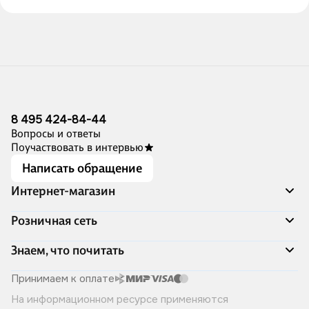
оценивания. С
новыми картами
8 495 424-84-44
Вопросы и ответы
Поучаствовать в интервью
Написать обращение
Интернет-магазин
Акции
Розничная сеть
Распродажа
Доставка и оплата
Адреса магазинов
Знаем, что почитать
Программа лояльности
Книжный Дозор
Подарочные сертификаты
О компании
Скоро в продаже
Принимаем к оплате
Правила продажи
Читай-город для бизнеса
Эксклюзивные новинки
На информационном ресурсе применяются
Политика конфиденциальности
Хотите у нас работать?
Лучшие из лучших