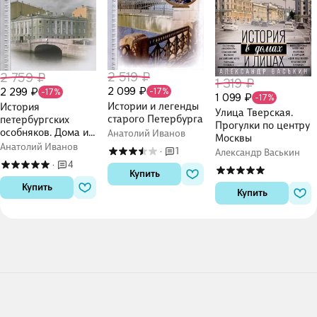
2 519 ₽
2 759 ₽
1 319 ₽
2 099 ₽
2 299 ₽
-17%
-17%
1 099 ₽
-17%
Истории и легенды
История
Улица Тверская.
старого Петербурга
петербургских
Прогулки по центру
особняков. Дома и
Анатолий Иванов
Москвы
люди
Анатолий Иванов
1
·
Александр Васькин
4
·
Купить
Купить
Купить