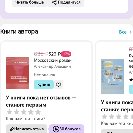
Читать больше
Поделиться
Лично мне польза книги видится в возможности
ясно понять, сколь великая работа ведется при
организации выставок
Книги автора 
Все
8
635 ₽
529 ₽
-17%
К
Московский роман
м
л
Александр Алакшин
А
Нет оценок
Купить
У книги пока нет отзывов —
У книги пок
станьте первым
станьте пер
Как вам эта книга?
Как вам эта кн
Написать отзыв
30 бонусов