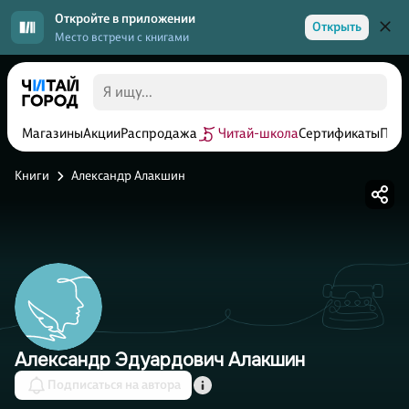
Откройте в приложении
Открыть
Место встречи с книгами
Магазины
Акции
Распродажа
Читай-школа
Сертификаты
Прог
Книги
Александр Алакшин
Александр Эдуардович Алакшин
Подписаться на автора