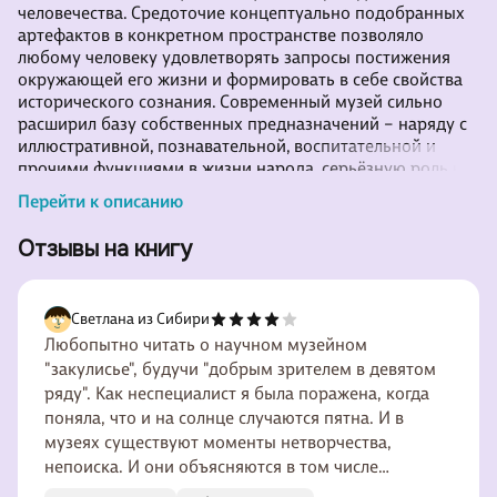
человечества. Средоточие концептуально подобранных
артефактов в конкретном пространстве позволяло
любому человеку удовлетворять запросы постижения
окружающей его жизни и формировать в себе свойства
исторического сознания. Современный музей сильно
расширил базу собственных предназначений – наряду с
иллюстративной, познавательной, воспитательной и
прочими функциями в жизни народа, серьёзную роль в
его деятельности стали играть мотивы
Перейти к описанию
исследовательской работы сотрудников.
Исследовательское ядро в музее составляют научные
Отзывы на книгу
работники — значит, по логике здравого смысла, они
должны заниматься научной работой. Ч
Светлана из Сибири
Любопытно читать о научном музейном
"закулисье", будучи "добрым зрителем в девятом
ряду". Как неспециалист я была поражена, когда
поняла, что и на солнце случаются пятна. И в
музеях существуют моменты нетворчества,
непоиска. И они объясняются в том числе
банальными административными причинами.