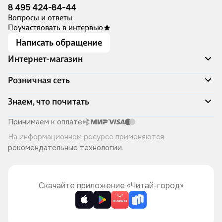
8 495 424-84-44
Вопросы и ответы
Поучаствовать в интервью
Написать обращение
Интернет-магазин
Акции
Розничная сеть
Распродажа
Доставка и оплата
Адреса магазинов
Знаем, что почитать
Программа лояльности
Книжный Дозор
Подарочные сертификаты
О компании
Скоро в продаже
Принимаем к оплате
Правила продажи
Читай-город для бизнеса
Эксклюзивные новинки
На информационном ресурсе применяются
Политика конфиденциальности
Хотите у нас работать?
Лучшие из лучших
рекомендательные технологии
.
Читай-журнал
Книжные циклы
Что ещё почитать?
Скачайте приложение «Читай-город»