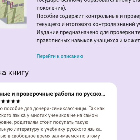
поколения).
Пособие содержит контрольные и прове
текущего и итогового контроля знаний 
Издание предназначено для проверки те
правописных навыков учащихся и может
как на уроках, так и во время самостоят
Пособие разделено на разделы в строгом
Перейти к описанию
разделами учебника. По каждой теме ра
на книгу
содержатся проверочные работы разных
работы в форме диктантов и тестов.
Книга предназначена учащимся и учите
ные и проверочные работы по русскому
учебнику М. Т. Баранова, Т. А. Ладыженско
ласс.
то пособие для дочери-семиклассницы. Так как
овне, родителям стоит покупать такую
ратуру к учебнику русского языка.
ью в свободное время занимаемся по этому