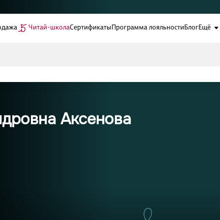
одажа
Читай-школа
Сертификаты
Программа лояльности
Блог
Ещё
ндровна Аксенова