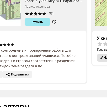
класс. К учебнику М.Т. Баранова и
др. "Русский язык. 6 класс. В 2-х
Лариса Аксенова
частях"
·
1
Купить
У кн
Как в
ь контрольные и проверочные работы для
огового контроля знаний учащихся. Пособие
На
азделы в строгом соответствии с разделами
аждой теме раздела в по...
Поделиться
 авторы