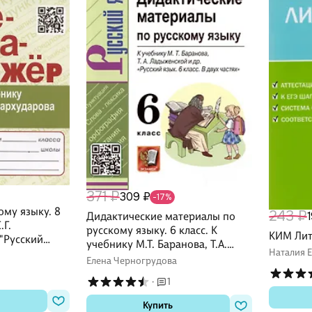
371 ₽
309 ₽
-17%
ому языку. 8
243 ₽
Дидактические материалы по
.Г.
русскому языку. 6 класс. К
КИМ Лите
 "Русский
учебнику М.Т. Баранова, Т.А.
Наталия 
Ладыженской, Л.А. Тростенцевой
Елена Черногрудова
и др. "Русский язык. 6 класс. В
·
1
двух частях"
Купить