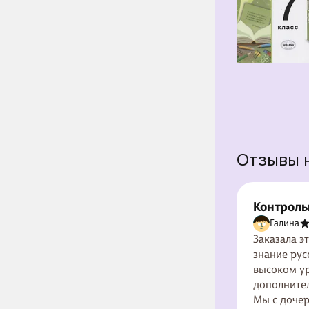
Отзывы 
Контроль
языку. 7 к
Галина
Заказала э
знание русского языка у многих учеников не на самом
высоком ур
дополнительную лите
Мы с дочер