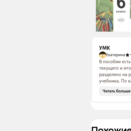
УМК
Екатерина
В пособии ест
текущего и ит
разделено на р
учебника. По к
Читать больше
Похожие