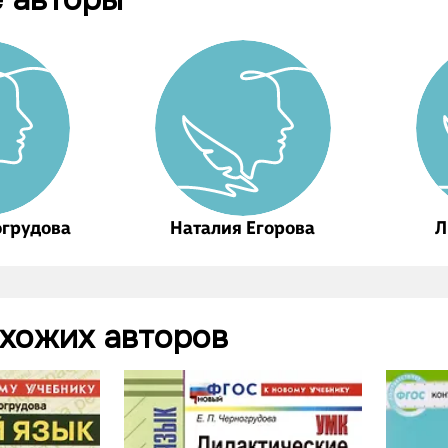
огрудова
Наталия Егорова
Л
охожих авторов