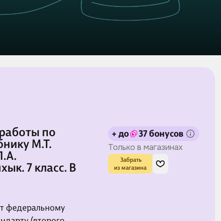
работы по
+ до
37 бонусов
бнику М.Т.
Только в магазинах
.А.
 Забрать

ык. 7 класс. В
из магазина
ет федеральному
ндарту (второго