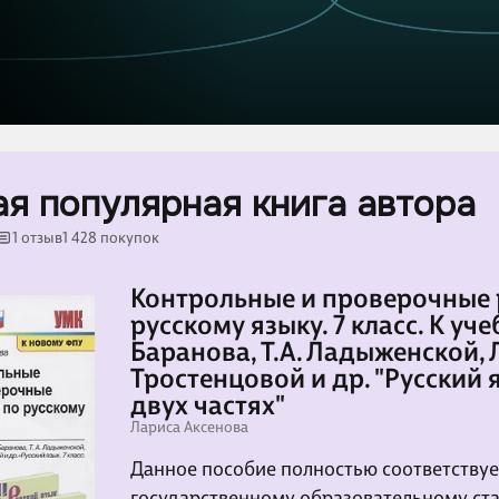
я популярная книга автора
1 отзыв
1 428 покупок
Контрольные и проверочные 
русскому языку. 7 класс. К уче
Баранова, Т.А. Ладыженской, Л
Тростенцовой и др. "Русский ях
двух частях"
Лариса Аксенова
Данное пособие полностью соответству
государственному образовательному ста