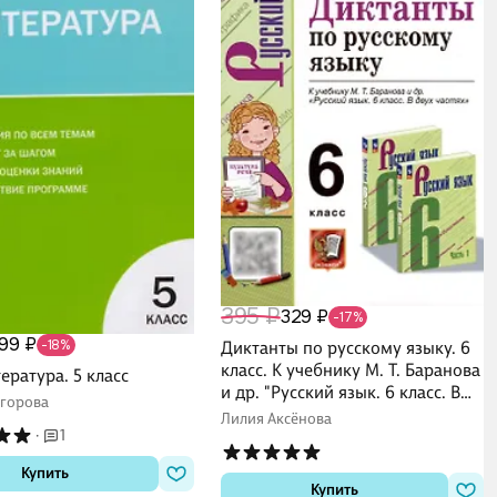
395 ₽
329 ₽
-17%
199 ₽
-18%
Диктанты по русскому языку. 6
класс. К учебнику М. Т. Баранова
ратура. 5 класс
и др. "Русский язык. 6 класс. В
Егорова
двух частях"
Лилия Аксёнова
·
1
Купить
Купить