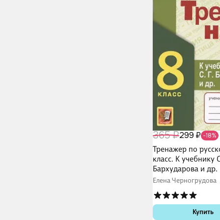
365 ₽
299 ₽
-18%
Тренажер по русск
класс. К учебнику С
Бархударова и др.
язык. 8 класс"
Елена Черногрудова
Купить