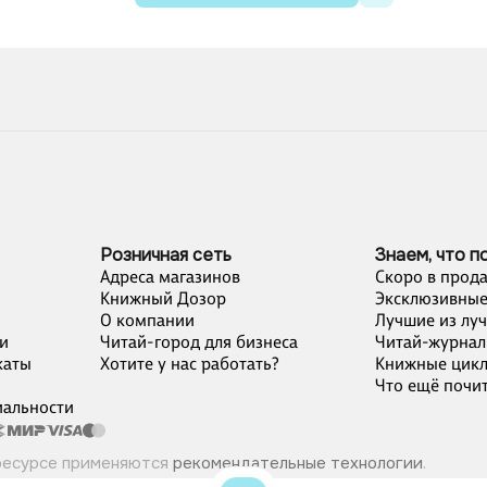
Розничная сеть
Знаем, что п
Адреса магазинов
Скоро в прод
Книжный Дозор
Эксклюзивные
О компании
Лучшие из лу
и
Читай-город для бизнеса
Читай-журнал
каты
Хотите у нас работать?
Книжные цик
Что ещё почит
альности
ресурсе применяются
рекомендательные технологии
.