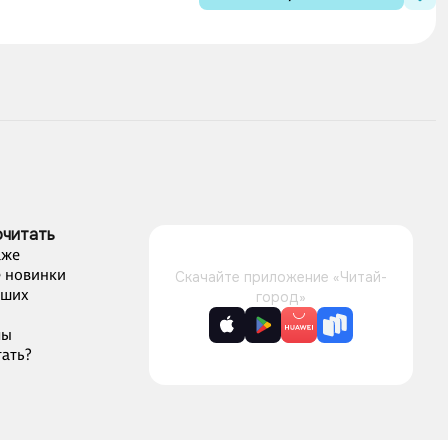
очитать
аже
 новинки
Скачайте приложение «Читай-
чших
город»
лы
ать?