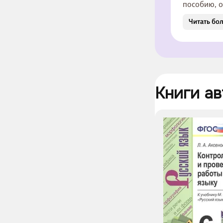
пособию, о
проверочн
Читать бо
Книги ав