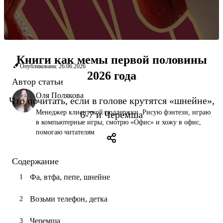
Книги как мемы первой половины
Опубликована: 26.06.2026
2026 года
Автор статьи
Оля Полякова
Что почитать, если в голове крутятся «шнейне»,
Менеджер клиентской поддержки. Рисую фэнтези, играю
6-7 и Черемша
в компьютерные игры, смотрю «Офис» и хожу в офис,
помогаю читателям
Содержание
Фа, втфа, пепе, шнейне
Возьми телефон, детка
Черемша