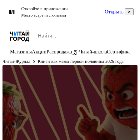
Откройте в приложении
Открыть
Место встречи с книгами
Магазины
Акции
Распродажа
Читай-школа
Сертификаты
П
Читай-Журнал
Книги как мемы первой половины 2026 года