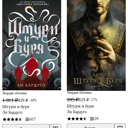
Твердая обложка
Твердая обложка
995 ₽
1 011 ₽
829 ₽
-17%
829 ₽
-18%
Штурм и буря
Штурм и буря
Ли Бардуго
Ли Бардуго
29
·
417
·