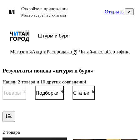
Откройте в приложении
Открыть
Место встречи с книгами
Магазины
Акции
Распродажа
Читай-школа
Сертификаты
П
Результаты поиска «штурм и буря»
Нашли 2 товара и 10 других совпадений
2
4
6
Товары
Подборки
Статьи
2 товара