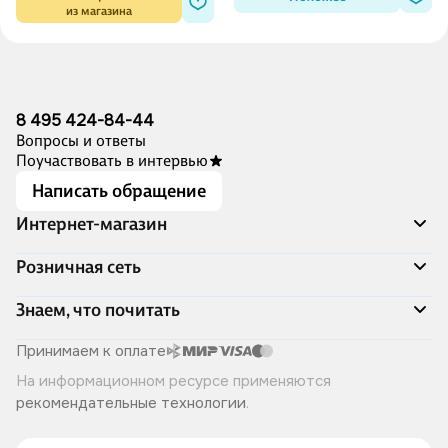
из магазина
8 495 424-84-44
Вопросы и ответы
Поучаствовать в интервью
Написать обращение
Интернет-магазин
Акции
Розничная сеть
Распродажа
Доставка и оплата
Адреса магазинов
Знаем, что почитать
Программа лояльности
Книжный Дозор
Подарочные сертификаты
О компании
Скоро в продаже
Принимаем к оплате
Правила продажи
Читай-город для бизнеса
Эксклюзивные новинки
На информационном ресурсе применяются
Политика конфиденциальности
Хотите у нас работать?
Лучшие из лучших
рекомендательные технологии
.
Читай-журнал
Книжные циклы