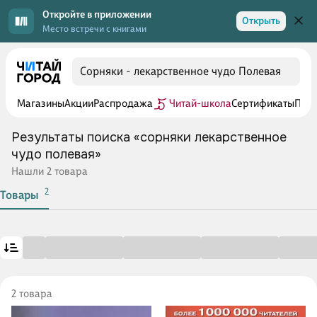
Откройте в приложении
Открыть
Место встречи с книгами
Магазины
Акции
Распродажа
Читай-школа
Сертификаты
Прог
Результаты поиска «сорняки лекарственное
чудо полевая»
Нашли 2 товара
2
Товары
2 товара