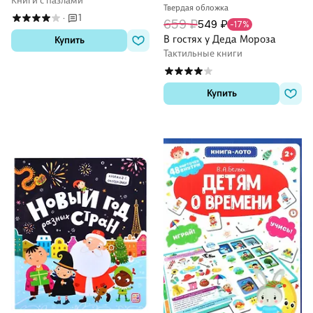
Книги с пазлами
Твердая обложка
1
·
659 ₽
549 ₽
-17%
В гостях у Деда Мороза
Купить
Тактильные книги
Купить