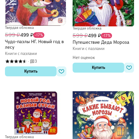
Твердая обложка
Твердая обложка
599 ₽
499 ₽
599 ₽
-17%
499 ₽
-17%
Чудо-пазлы НГ. Новый год в
Путешествие Деда Мороза
лесу
Книги с пазлами
Книги с пазлами
Нет оценок
3
·
Купить
Купить
Твердая обложка