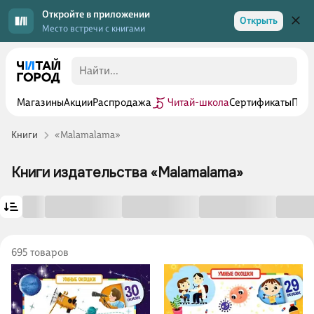
Откройте в приложении
Открыть
Место встречи с книгами
Магазины
Акции
Распродажа
Читай-школа
Сертификаты
Прог
Книги
«Malamalama»
Книги издательства «Malamalama»
695 товаров