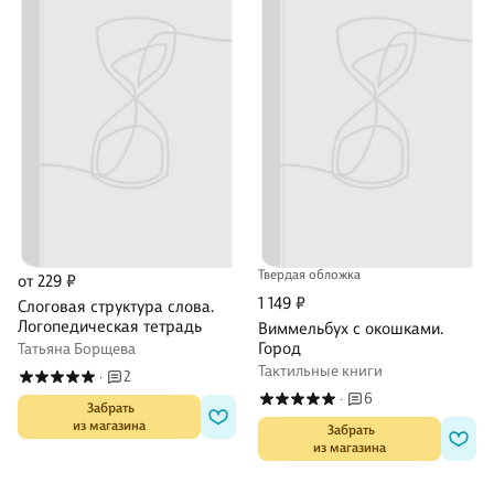
Твердая обложка
от 229 ₽
1 149 ₽
Слоговая структура слова.
Логопедическая тетрадь
Виммельбух с окошками.
Город
Татьяна Борщева
Тактильные книги
2
·
6
·
 Забрать

из магазина
 Забрать

из магазина