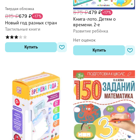
Твердая обложка
575 ₽
479 ₽
-17%
815 ₽
679 ₽
-17%
Книга-лото. Детям о
Новый год разных стран
времени. 2-е
Тактильные книги
Развитие ребёнка
Нет оценок
Купить
Купить