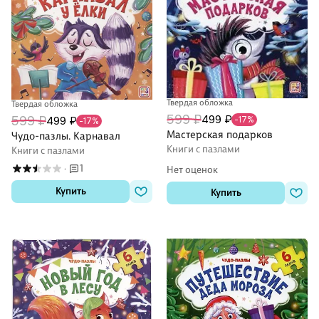
Твердая обложка
Твердая обложка
599 ₽
499 ₽
599 ₽
499 ₽
-17%
-17%
Мастерская подарков
Чудо-пазлы. Карнавал
Книги с пазлами
Книги с пазлами
1
·
Нет оценок
Купить
Купить