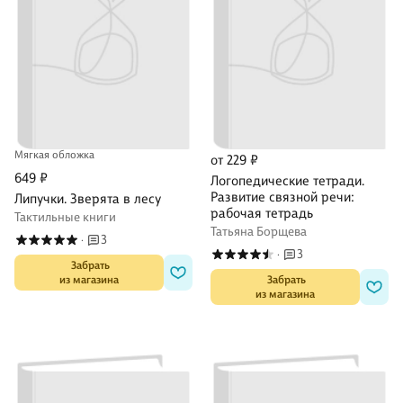
Мягкая обложка
от 229 ₽
649 ₽
Логопедические тетради.
Развитие связной речи:
Липучки. Зверята в лесу
рабочая тетрадь
Тактильные книги
Татьяна Борщева
3
·
3
·
 Забрать

из магазина
 Забрать

из магазина